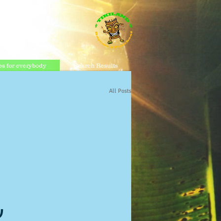
s for everybody
Search Results
All Posts
ע